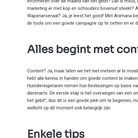
informeren over de maand van het gebit? Dat is mooi, ma
marketing er met kop en schouders bovenuit steekt? An
Wapenarsenaal? Ja, je leest het goed! Met Animana be
de tools om een goede campagne op te zetten en er de
Alles begint met con
Content? Ja, maar laten we het niet meteen al te moeili
hebt alle kennis in handen om goede content te maken –
Huisdiereigenaren nemen hun beslissingen op basis van
dierenarts. De eerste stap is het overwegen van een on
het gebit”, dus dit is een goede plek om te beginnen, m
wellicht op dit moment ook belangrijk zijn.
Enkele tips