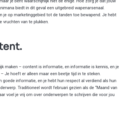
ar je bent waarschijnlijk niet de enige. Hoe zorg je dat jouw
imana biedt in dit geval een uitgebreid wapenarsenaal.
n je op marketinggebied tot de tanden toe bewapend. Je hebt
 vruchten van te plukken.
tent.
jk maken – content is informatie, en informatie is kennis, en je
 Je hoeft er alleen maar een beetje tijd in te steken.
 goede informatie, en je hebt hun respect al verdiend als hun
derwerp. Traditioneel wordt februari gezien als de “Maand van
aar voel je vrij om over onderwerpen te schrijven die voor jou