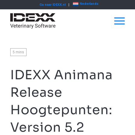
Nederlands
Ga naar IDEXX.nl
5
mins
IDEXX Animana
Release
Hoogtepunten:
Version 5.2