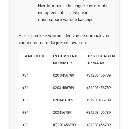
Hierdoor mis je belangrijke informatie
die op een later tijdstip van
onschatbare waarde kan zijn.
Hier zijn enkele voorbeelden van de opmaak van
vaste nummers die je kunt invoeren:
LANDCODE
INGEVOERD
OPGESLAGEN
NUMMER
OPMAAK
+31
020 3456789
+31203456789
+31
0203 456789
+31203456789
+31
0203456789
+31203456789
+31
203456789
+31203456789
+31
(0)203456789
+31203456789