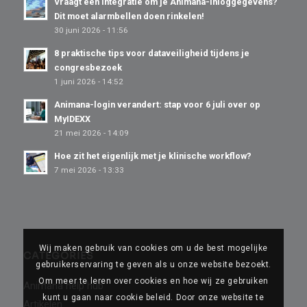
Vraagt een integratie om je Animana-inloggegevens?
Dit moet alarmbellen doen rinkelen!
30 juni 2026 - 11:56
8 praktische tips voor dataveiligheid tijdens je
congresbezoek
1 juni 2026 - 14:52
Animana-login verandert: stap voor 6 juli over op
MyIDEXX
21 mei 2026 - 14:09
Hoe zit het eigenlijk met je klinische workflow?
7 mei 2026 - 13:33
Wij maken gebruik van cookies om u de best mogelijke
CATEGORIES
gebruikerservaring te geven als u onze website bezoekt.
Om meer te leren over cookies en hoe wij ze gebruiken
Animana help hub
kunt u gaan naar cookie beleid. Door onze website te
Artikelen