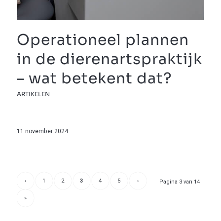
Operationeel plannen
in de dierenartspraktijk
– wat betekent dat?
ARTIKELEN
11 november 2024
‹
1
2
3
4
5
›
Pagina 3 van 14
»