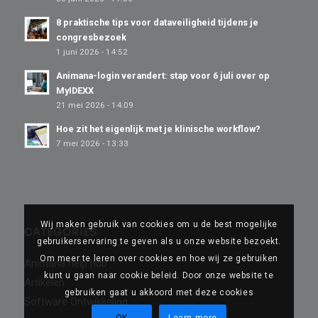
8 praktische tips voor dataveiligheid tijdens je
congresbezoek
1 juni 2026 - 14:52
Animana-login verandert: stap voor 6 juli over op
MyIDEXX
21 mei 2026 - 14:09
Hoe zit het eigenlijk met je klinische workflow?
7 mei 2026 - 13:33
Wij maken gebruik van cookies om u de best mogelijke
CATEGORIES
gebruikerservaring te geven als u onze website bezoekt.
Om meer te leren over cookies en hoe wij ze gebruiken
Animana help hub
kunt u gaan naar cookie beleid. Door onze website te
Artikelen
gebruiken gaat u akkoord met deze cookies
Software Ontwikkeling