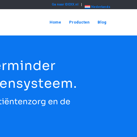
Ga naar IDEXX.nl
Nederlands
Home
Producten
Blog
erminder
kensysteem.
atiëntenzorg en de