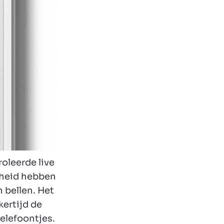
oleerde live
jheid hebben
n bellen. Het
kertijd de
elefoontjes.