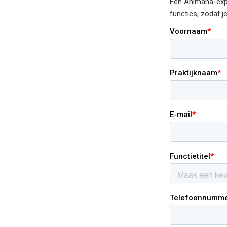
Een Animana-expe
functies, zodat j