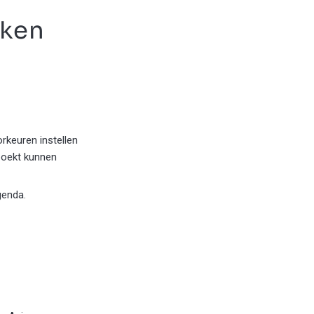
aken
orkeuren instellen
eboekt kunnen
genda.