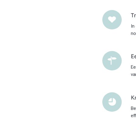
T
In
no
E
Ee
va
K
Be
ef