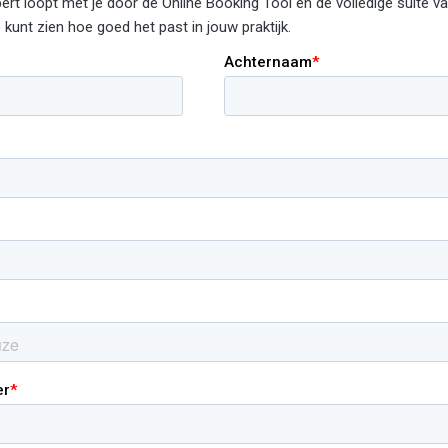
rt loopt met je door de Online Booking Tool en de volledige suite 
e kunt zien hoe goed het past in jouw praktijk.