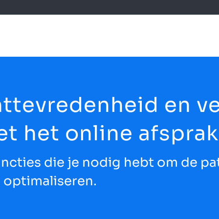
nttevredenheid en v
et het online afspra
uncties die je nodig hebt om de p
e optimaliseren.