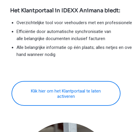
Het
Klantportaal
in IDEXX
Animana
biedt
:
Overzichtelijke
tool
voor
veehouders
met
een
professionele
Efficiëntie
door
automatische
synchronisatie
van
alle
belangrijke
documenten
inclusief
facturen
Alle
belangrijke
informatie
op
één
plaats
;
alles
netjes
en
over
hand
wanneer
nodig
Klik hier om het Klantportaal te laten
activeren