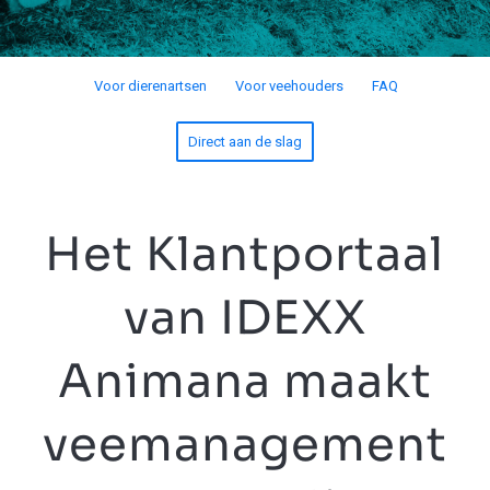
Voor dierenartsen
Voor veehouders
FAQ
Direct aan de slag
Het Klantportaal
van IDEXX
Animana​ maakt
veemanagement