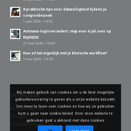
8 praktische tips voor dataveiligheid tijdens je
congresbezoek
1 juni 2026 - 14:52
Animana-login verandert: stap voor 6 juli over op
MyIDEXX
21 mei 2026 - 14:09
Hoe zit het eigenlijk met je klinische workflow?
7 mei 2026 - 13:33
Wij maken gebruik van cookies om u de best mogelijke
CATEGORIES
gebruikerservaring te geven als u onze website bezoekt.
Om meer te leren over cookies en hoe wij ze gebruiken
Animana help hub
kunt u gaan naar cookie beleid. Door onze website te
Artikelen
gebruiken gaat u akkoord met deze cookies
Software Ontwikkeling