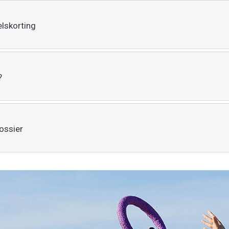
lskorting
?
dossier